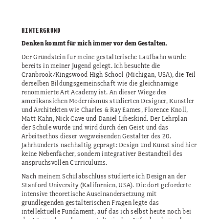
HINTERGRUND
Denken kommt für mich immer vor dem Gestalten.
Der Grundstein für meine gestalterische Laufbahn wurde
bereits in meiner Jugend gelegt. Ich besuchte die
Cranbrook/Kingswood High School (Michigan, USA), die Teil
derselben Bildungsgemeinschaft wie die gleich­namige
renommierte Art Academy ist. An dieser Wiege des
amerikansichen Modernismus studierten Designer, Künstler
und Architekten wie Charles & Ray Eames, Florence Knoll,
Matt Kahn, Nick Cave und Daniel Libeskind. Der Lehrplan
der Schule wurde und wird durch den Geist und das
Arbeitsethos dieser wegweisenden Gestalter des 20.
Jahrhunderts nachhaltig geprägt: Design und Kunst sind hier
keine Nebenfächer, sondern integrativer Bestandteil des
anspruchsvollen Curriculums.
Nach meinem Schulabschluss studierte ich Design an der
Stanford University (Kalifornien, USA). Die dort geforderte
intensive theoretische Auseinandersetzung mit
grundlegenden gestalterischen Fragen legte das
intellektuelle Fundament, auf das ich selbst heute noch bei