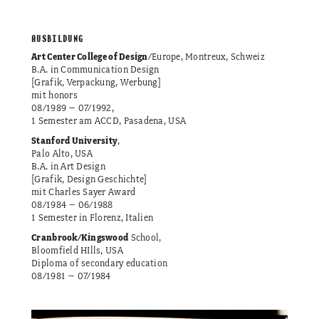
AUSBILDUNG
Art Center College of Design
/Europe, Montreux, Schweiz
B.A. in Communication Design
[Grafik, Verpackung, Werbung]
mit honors
08/1989 – 07/1992,
1 Semester am ACCD, Pasadena, USA
Stanford University
,
Palo Alto, USA
B.A. in Art Design
[Grafik, Design Geschichte]
mit Charles Sayer Award
08/1984 – 06/1988
1 Semester in Florenz, Italien
Cranbrook/Kingswood
School,
Bloomfield HIlls, USA
Diploma of secondary education
08/1981 – 07/1984