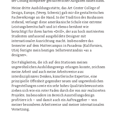
der Lösung komplexer gestalterischer Aufgaben bauen kann.
Meine dritte Ausbildungsstätte, das Art Center College of
Design, Europe, (Vevey, Schweiz) gab mir die gestalterischen
Fachwerkzeuge an die Hand. In der Tradition des Bauhauses
stehend, verlangt diese amerikanische Schule eine extreme
Leistungsbereitschaft und ist ebenso berühmt wie
berüchtigt für ihren harten »Drill«, der aus hoch motivierten
Studenten umfassend ausgebildete Designer mit
internationaler Ausrichtung macht. Insbesondere das
Semester auf dem Muttercampus in Pasadena (Kalifornien,
USA) festigte mein heutiges Selbstverständnis »as a
designer«.
Die Fähigkeiten, die ich auf den Stationen meines
ungewöhnlichen Ausbildungswegs erlangen konnte, zeichnen
meine Arbeit und auch meine Arbeitsweise aus:
interdisziplinäres Denken, künstlerische Expertise, eine
prinzipielle Offenheit gegenüber neuen und ungewöhnlichen
Fragestellungen sowie ein sehr hohes Qualitätsbewusstsein
ziehen sich wie ein roter Faden durch die von mir realisierten
Projekte. Insbesondere im Bereich Ausstellungsdesign
profitiere ich – und damit auch ein Auftraggeber – von
meiner besonderen Arbeitsweise und meiner internationalen
Vernetzung.